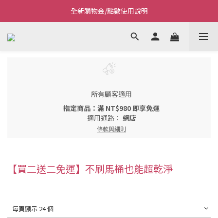
全新購物金/點數使用說明
Welcome~私藏生活~
Welcome~私藏生活~
所有顧客適用
指定商品：滿 NT$980 即享免運
適用通路：
網店
條款與細則
【買二送二免運】不刷馬桶也能超乾淨
每頁顯示 24 個