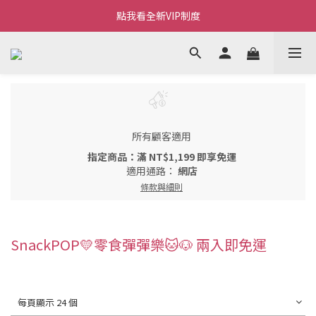
Welcome~私藏生活~
點我看全新VIP制度
全新購物金/點數使用說明
Welcome~私藏生活~
所有顧客適用
指定商品：滿 NT$1,199 即享免運
適用通路：
網店
條款與細則
SnackPOP💛零食彈彈樂🐱🐶 兩入即免運
每頁顯示 24 個