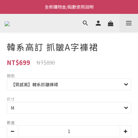
Welcome~私藏生活~
Welcome~私藏生活~
點我看全新VIP制度
全新購物金/點數使用說明
韓系高訂 抓皺A字褲裙
Welcome~私藏生活~
NT$699
NT$890
顏色
尺寸
數量