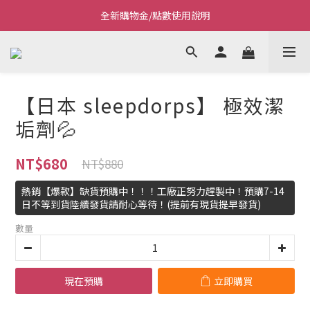
Welcome~私藏生活~
Welcome~私藏生活~
點我看全新VIP制度
全新購物金/點數使用說明
【日本 sleepdorps】 極效潔
Welcome~私藏生活~
垢劑💦
NT$680
NT$880
熱銷【爆款】缺貨預購中！！！工廠正努力趕製中！預購7-14
日不等到貨陸續發貨請耐心等待！(提前有現貨提早發貨)
數量
現在預購
立即購買