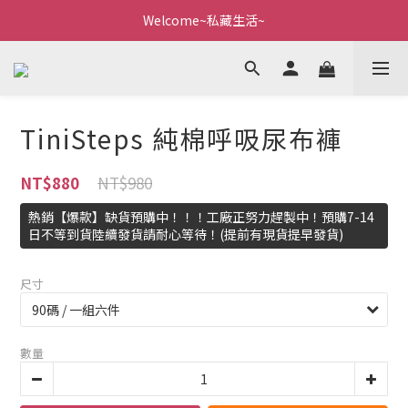
Welcome~私藏生活~
Welcome~私藏生活~
點我看全新VIP制度
全新購物金/點數使用說明
TiniSteps 純棉呼吸尿布褲
Welcome~私藏生活~
NT$980
NT$880
熱銷【爆款】缺貨預購中！！！工廠正努力趕製中！預購7-14
日不等到貨陸續發貨請耐心等待！(提前有現貨提早發貨)
尺寸
數量