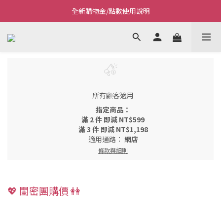
全新購物金/點數使用說明
Welcome~私藏生活~
Welcome~私藏生活~
所有顧客適用
指定商品：
滿 2 件 即減 NT$599
滿 3 件 即減 NT$1,198
適用通路：
網店
條款與細則
💖 閨密團購價 👭