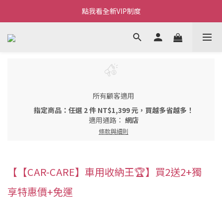
Welcome~私藏生活~
點我看全新VIP制度
全新購物金/點數使用說明
Welcome~私藏生活~
所有顧客適用
指定商品：任選 2 件 NT$1,399 元，買越多省越多！
適用通路：
網店
條款與細則
【【CAR-CARE】車用收納王🏆】買2送2+獨
享特惠價+免運