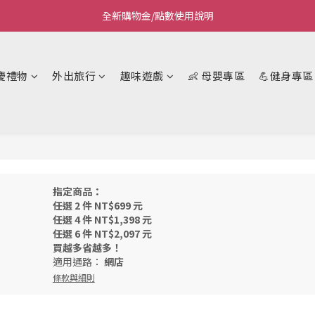
全新購物金/點數使用說明
Welcome~私藏生活~
Welcome~私藏生活~
慶禮物
外出旅行
趣味遊戲
👶 母嬰專區
💪健身專區
指定商品：
任選 2 件 NT$699 元
任選 4 件 NT$1,398 元
任選 6 件 NT$2,097 元
買越多省越多！
適用通路：
網店
條款與細則