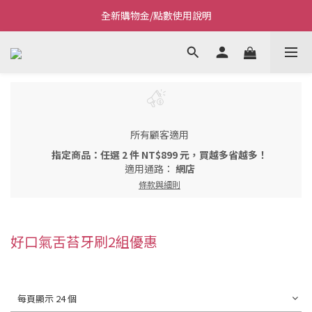
全新購物金/點數使用說明
Welcome~私藏生活~
Welcome~私藏生活~
所有顧客適用
指定商品：任選 2 件 NT$899 元，買越多省越多！
適用通路：
網店
條款與細則
好口氣舌苔牙刷2組優惠
每頁顯示 24 個