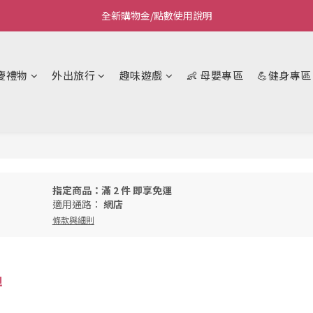
全新購物金/點數使用說明
Welcome~私藏生活~
Welcome~私藏生活~
慶禮物
外出旅行
趣味遊戲
👶 母嬰專區
💪健身專區
指定商品：滿 2 件 即享免運
適用通路：
網店
條款與細則
!