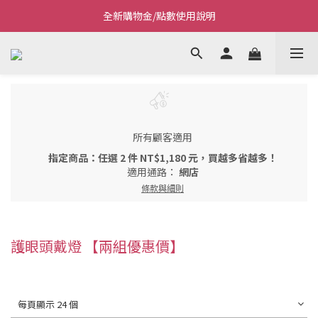
全新購物金/點數使用說明
Welcome~私藏生活~
Welcome~私藏生活~
所有顧客適用
指定商品：任選 2 件 NT$1,180 元，買越多省越多！
適用通路：
網店
條款與細則
護眼頭戴燈 【兩組優惠價】
每頁顯示 24 個