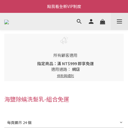
Welcome~私藏生活~
點我看全新VIP制度
全新購物金/點數使用說明
Welcome~私藏生活~
所有顧客適用
指定商品：滿 NT$999 即享免運
適用通路：
網店
條款與細則
海鹽除螨洗髮乳-組合免運
每頁顯示 24 個