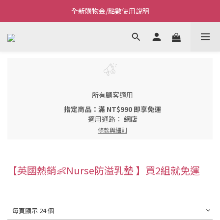
全新購物金/點數使用說明
Welcome~私藏生活~
Welcome~私藏生活~
所有顧客適用
指定商品：滿 NT$990 即享免運
適用通路：
網店
條款與細則
【英國熱銷👶Nurse防溢乳墊 】買2組就免運
每頁顯示 24 個