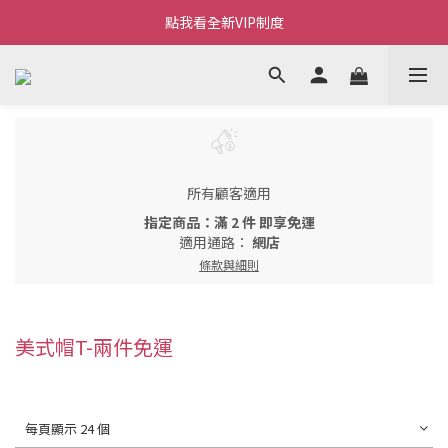
Welcome~私藏生活~
點我看全新VIP制度
全新購物金/點數使用說明
Welcome~私藏生活~
所有顧客適用
指定商品：滿 2 件 即享免運
適用通路：
網店
條款與細則
美式帽T-兩件免運
每頁顯示 24 個