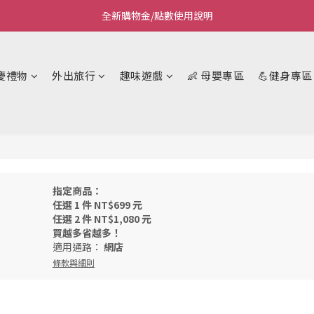
全新購物金/點數使用說明
Welcome~私藏生活~
Welcome~私藏生活~
慶禮物
外出旅行
趣味遊戲
👶 母嬰專區
💪健身專區
指定商品：
任選 1 件 NT$699 元
任選 2 件 NT$1,080 元
買越多省越多！
適用通路：
網店
條款與細則