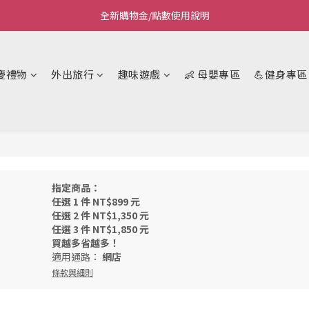
全新購物金/點數使用說明
Welcome~私藏生活~
Welcome~私藏生活~
慶禮物
外出旅行
趣味遊戲
👶 母嬰專區
💪健身專區
指定商品：
任選 1 件 NT$899 元
任選 2 件 NT$1,350 元
任選 3 件 NT$1,850 元
買越多省越多！
適用通路：
網店
條款與細則