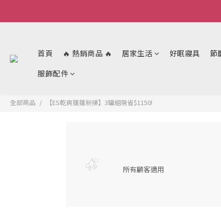
首頁
🔥 熱銷商品 🔥
居家生活
好眠寢具
節
服飾配件
全部商品
【ES乾爽蓬蓬粉撲】3罐組現省$1150!
所有顧客適用