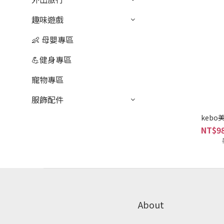
趣味遊戲
👶 母嬰專區
💪健身專區
寵物專區
服飾配件
kebo
NT$98
About