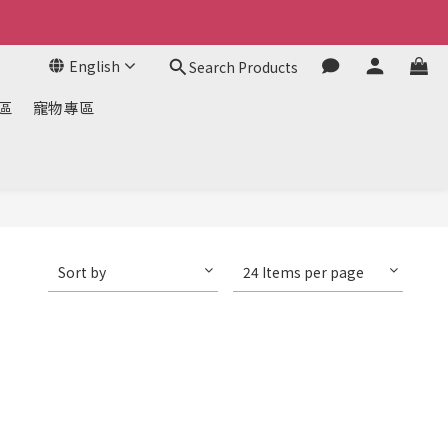
English
Search Products
區
寵物專區
Sort by
24 Items per page