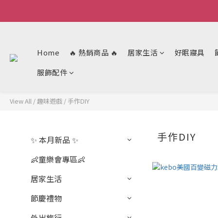
Home
🔥 熱銷商品 🔥
居家生活
好眠寢具
服飾配件
View All
/
趣味遊戲
/
手作DIY
手作DIY
✨ 本月新品 ✨
👶童樂會專區👶
居家生活
節慶禮物
外出旅行