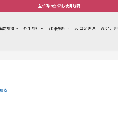
全新購物金/點數使用說明
Welcome~私藏生活~
Welcome~私藏生活~
節慶禮物
外出旅行
趣味遊戲
👶 母嬰專區
💪健身專