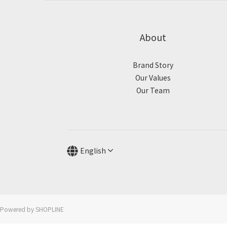
About
Brand Story
Our Values
Our Team
English
Powered by SHOPLINE