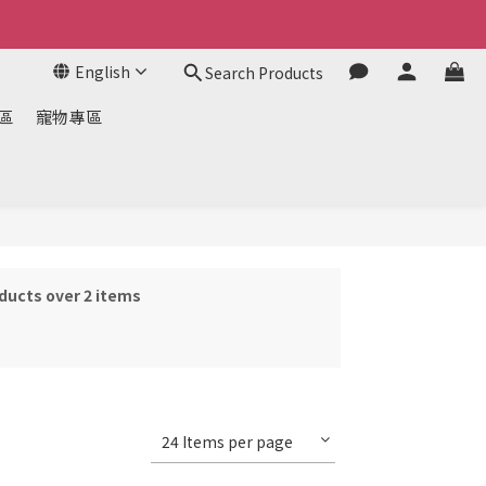
English
Search Products
區
寵物專區
ducts over 2 items
24 Items per page