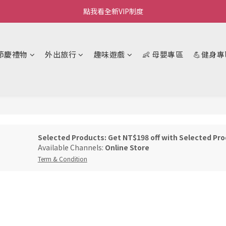
Welcome~私藏生活~
點我看全新VIP制度
全新購物金/點數使用說明
節慶禮物
外出旅行
趣味遊戲
👶 母嬰專區
💪健身專
Welcome~私藏生活~
Selected Products: Get NT$198 off with Selected Pro
Available Channels:
Online Store
Term & Condition