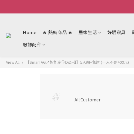
Home
🔥 熱銷商品 🔥
居家生活
好眠寢具
服飾配件
View All
【SmarTAG📍智能定位DiDi扣】5入組+免運 (一入不到400元)
All Customer