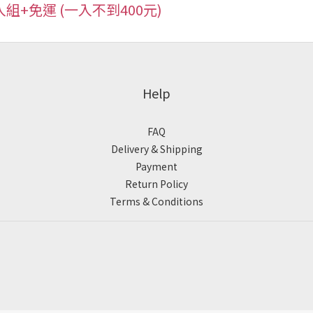
入組+免運 (一入不到400元)
Help
FAQ
Delivery & Shipping
Payment
Return Policy
Terms & Conditions