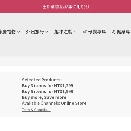
全新購物金/點數使用說明
Welcome~私藏生活~
Welcome~私藏生活~
節慶禮物
外出旅行
趣味遊戲
👶 母嬰專區
💪健身專
Selected Products:
Buy 3 items for NT$1,299
Buy 5 items for NT$1,999
Buy more, Save more!
Available Channels:
Online Store
Term & Condition