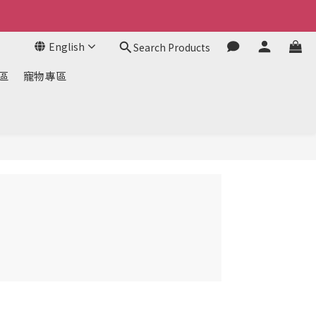
English
Search Products
區
寵物專區